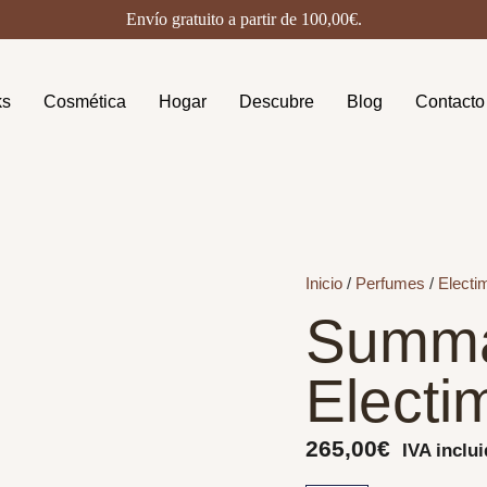
Envío gratuito a partir de
100,00
€
.
ks
Cosmética
Hogar
Descubre
Blog
Contacto
Inicio
/
Perfumes
/
Electi
Summa
Electi
265,00
€
IVA inclu