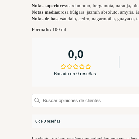
Notas superiores:
cardamomo, bergamota, naranja, pimi
Notas medias:
rosa búlgara, jazmín absoluto, amyris, 
Notas de base:
sándalo, cedro, nagarmotha, guayaco, t
Formato:
100 ml
0,0
Basado en 0 reseñas.
0 de 0 reseñas
Lo siento, no hay reseñas que coincidan con sus selecc