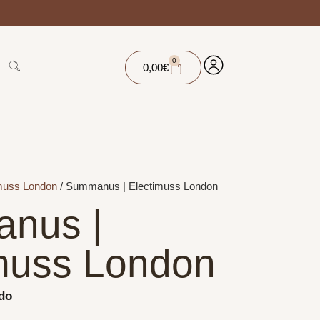
0
0,00
€
muss London
/ Summanus | Electimuss London
nus |
muss London
ido