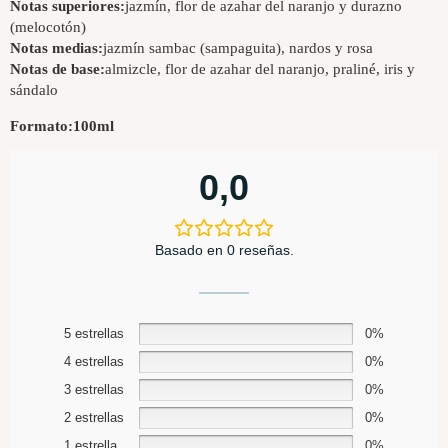
Notas superiores:
jazmín, flor de azahar del naranjo y durazno
(melocotón)
Notas medias:
jazmín sambac (sampaguita), nardos y rosa
Notas de base:
almizcle, flor de azahar del naranjo, praliné, iris y
sándalo
Formato:
100ml
0,0
Basado en 0 reseñas.
5 estrellas
0%
4 estrellas
0%
3 estrellas
0%
2 estrellas
0%
1 estrella
0%