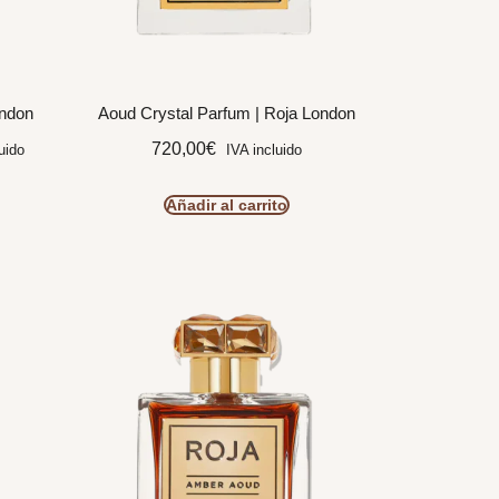
ondon
Aoud Crystal Parfum | Roja London
720,00
€
uido
IVA incluido
Añadir al carrito