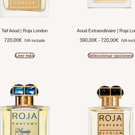
Taif Aoud | Roja London
Aoud Extraordinaire | Roja L
720,00
€
390,00
€
-
720,00
€
IVA incluido
IVA incl
Leer más
Seleccionar opciones