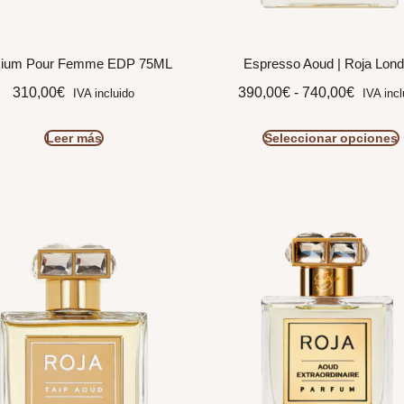
sium Pour Femme EDP 75ML
Espresso Aoud | Roja Lon
310,00
€
390,00
€
-
740,00
€
IVA incluido
IVA incl
Leer más
Seleccionar opciones