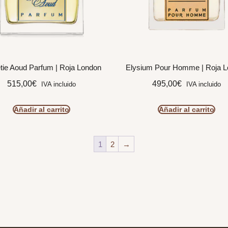
ie Aoud Parfum | Roja London
Elysium Pour Homme | Roja 
515,00
€
495,00
€
IVA incluido
IVA incluido
Añadir al carrito
Añadir al carrito
1
2
→