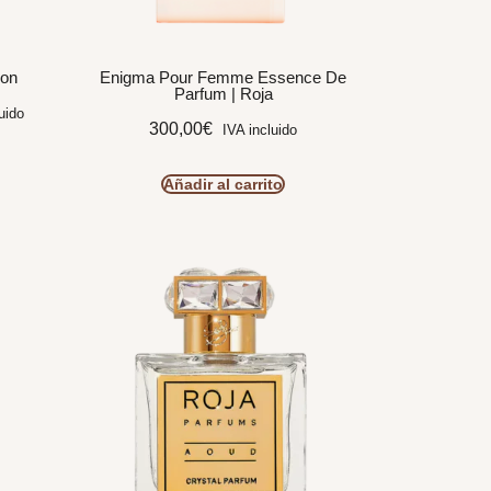
don
Enigma Pour Femme Essence De
Parfum | Roja
uido
300,00
€
IVA incluido
Añadir al carrito