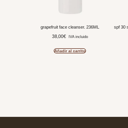
grapefruit face cleanser. 236ML
spf 30 
38,00
€
IVA incluido
Añadir al carrito