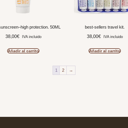
sunscreen–high protection. 50ML
best-sellers travel kit.
38,00
€
38,00
€
IVA incluido
IVA incluido
Añadir al carrito
Añadir al carrito
1
2
→