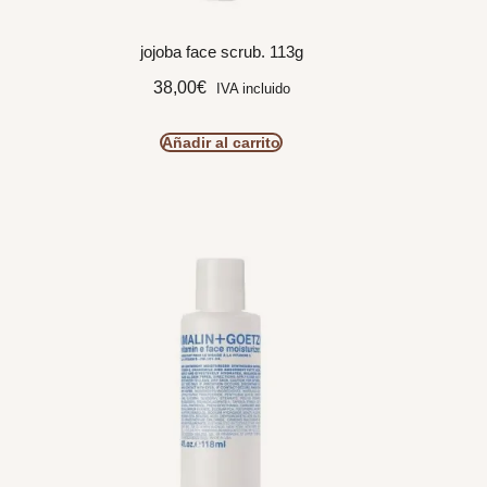
jojoba face scrub. 113g
38,00
€
IVA incluido
Añadir al carrito