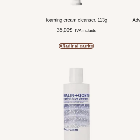
foaming cream cleanser. 113g
Adv
35,00
€
IVA incluido
Añadir al carrito