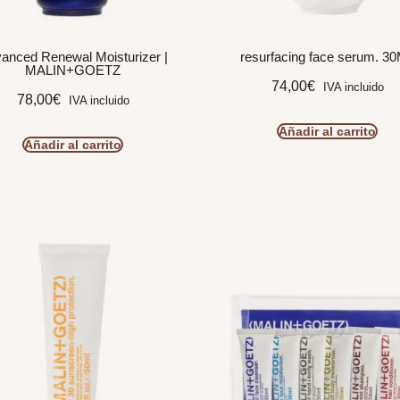
anced Renewal Moisturizer |
resurfacing face serum. 3
MALIN+GOETZ
74,00
€
IVA incluido
78,00
€
IVA incluido
Añadir al carrito
Añadir al carrito