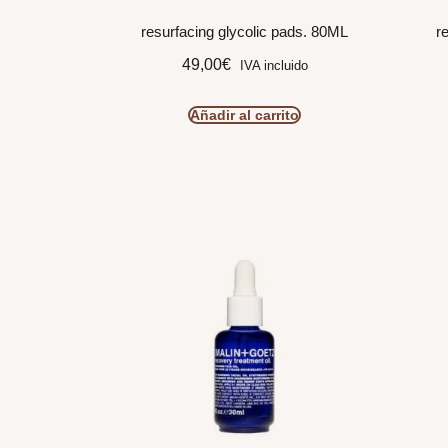
resurfacing glycolic pads. 80ML
r
49,00
€
IVA incluido
Añadir al carrito