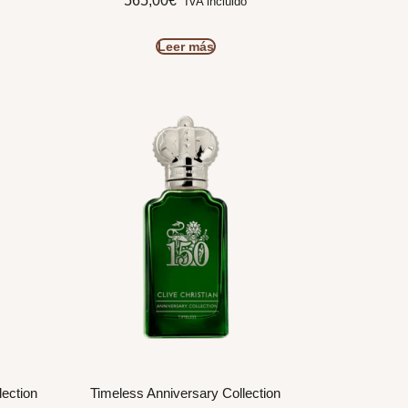
565,00
€
IVA incluido
Leer más
ection
Timeless Anniversary Collection