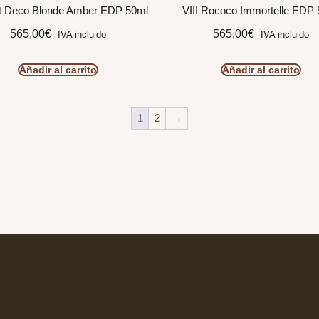
t Deco Blonde Amber EDP 50ml
VIII Rococo Immortelle EDP
565,00
€
565,00
€
IVA incluido
IVA incluido
Añadir al carrito
Añadir al carrito
1
2
→