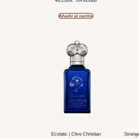
465,00
€
IVA incluido
Añadir al carrito
Ecstatic | Clive Christian
Strange