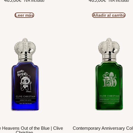
465,00
€
465,00
€
IVA incluido
IVA incluido
Leer más
Añadir al carrito
 Heavens Out of the Blue | Clive
Contemporary Anniversary Coll
Christian