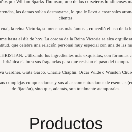
ños por William Sparks Thomson, uno de los corseteros londinenses má
endas, las damas solían desmayarse, lo que le llevó a crear sales arom
clientas.
ual, la reina Victoria, su mecenas más famosa, concedió el uso de la 
me hasta el día de hoy. La corona de la Reina Victoria se alza orgullos
titud, que celebra una relación personal muy especial con una de las m
STIAN. Utilizando los ingredientes más exquisitos, con fórmulas com
británica elabora sus fragancias para que resistan el paso del tiempo.
Ava Gardner, Grata Garbo, Charlie Chaplin, Oscar Wilde o Winston Chu
 sus complejas composiciones y sus altas concentraciones de esencias (e
de fijación), sino que, además, son totalmente atemporales.
Productos