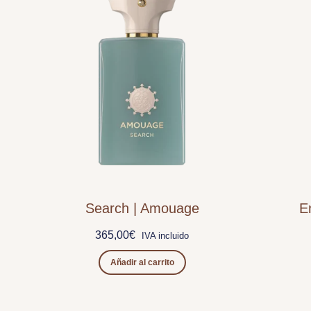
Search | Amouage
E
365,00
€
IVA incluido
Añadir al carrito