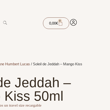
0
0,00
€
ane Humbert Lucas
/ Soleil de Jeddah – Mango Kiss
 de Jeddah –
 Kiss 50ml
s un travel size recargable