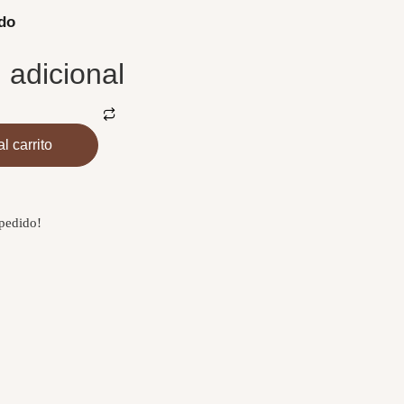
ido
 adicional
l carrito
 pedido!