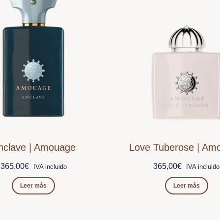
nclave | Amouage
Love Tuberose | Am
365,00
€
365,00
€
IVA incluido
IVA incluido
Leer más
Leer más