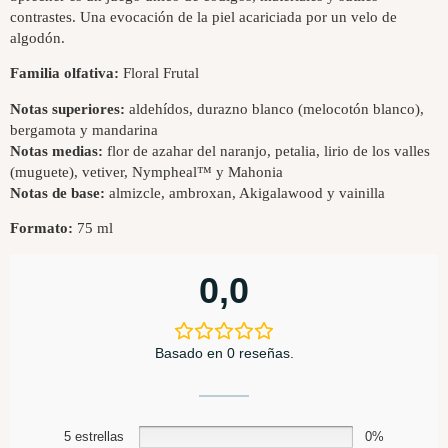
contrastes. Una evocación de la piel acariciada por un velo de
algodón.
Familia olfativa:
Floral Frutal
Notas superiores:
aldehídos, durazno blanco (melocotón blanco),
bergamota y mandarina
Notas medias:
flor de azahar del naranjo, petalia, lirio de los valles
(muguete), vetiver, Nympheal™ y Mahonia
Notas de base:
almizcle, ambroxan, Akigalawood y vainilla
Formato:
75 ml
0,0
Basado en 0 reseñas.
5 estrellas
0%