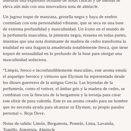
mientras una explosión brillante de notas cítricas y de hierbas se
eleva aún más con una innovadora nota de almizcle.
Un jugoso toque de manzana, grosella negra y baya de enebro
continúan con esta personalidad vibrante, que se seca en una base
de extrema profundidad y masculinidad. Un ícono en el mundo de
la perfumería masculina, la pimienta negra, resuena en todas partes,
mientras que una nota dominante de madera de cedro transforma la
totalidad en una fragancia amaderada notablemente fresca, que tiene
toques de sensualidad en lo profundo de la base para otorgar una
masculinidad seductora.
“Limpio, fresco e inconfundiblemente masculino, este aroma emula
el arquetipo heroico y virtuoso que Elysium ha representado desde
los dioses guerreros de la antigua Grecia. Las leyendas de la
perfumería, como el vetiver, el ámbar gris y la madera de cedro, se
combinan con la frescura de la bergamota y la toronja para crear
este elixir de pura valentía. Este es un aroma creado para un hombre
que no necesita ayuda para alcanzar su Elysium, su propio paraíso
personal «. Roja Dove.
Notas de salida: Limón, Bergamota, Pomelo, Lima, Lavanda,
Tomillo, Artemisia, Almizcle