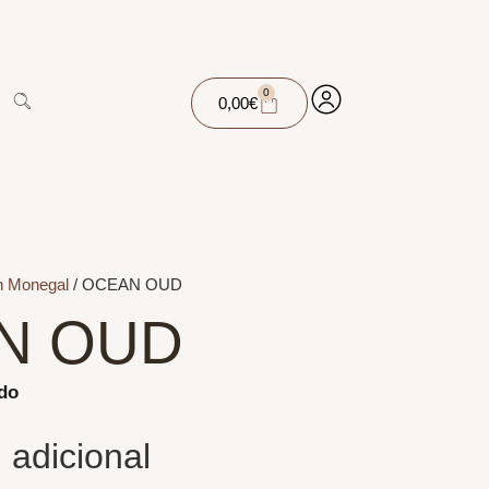
0
0,00
€
 Monegal
/ OCEAN OUD
N OUD
ido
 adicional