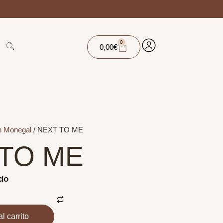
0
0,00
€
 Monegal
/ NEXT TO ME
 TO ME
ido
l carrito