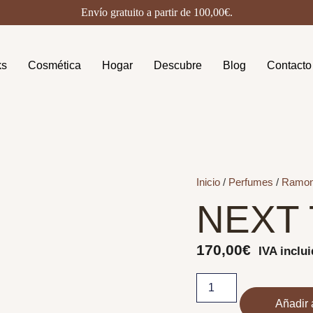
Envío gratuito a partir de
100,00
€
.
ks
Cosmética
Hogar
Descubre
Blog
Contacto
Inicio
/
Perfumes
/
Ramon
NEXT
170,00
€
IVA inclu
Añadir a