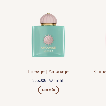
Lineage | Amouage
Crim
365,00
€
IVA incluido
Leer más