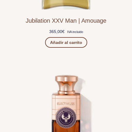
Jubilation XXV Man | Amouage
365,00
€
IVA incluido
Añadir al carrito