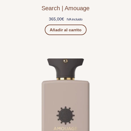
Search | Amouage
365,00
€
IVA incluido
Añadir al carrito