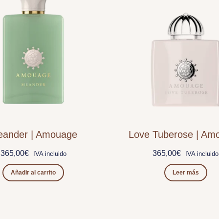
ander | Amouage
Love Tuberose | Am
365,00
€
365,00
€
IVA incluido
IVA incluido
Añadir al carrito
Leer más