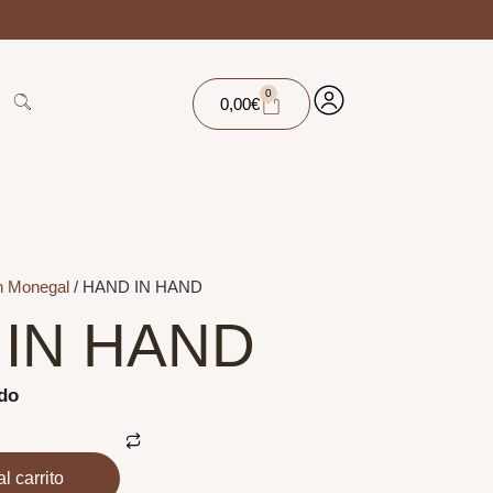
0
0,00
€
 Monegal
/ HAND IN HAND
IN HAND
ido
l carrito