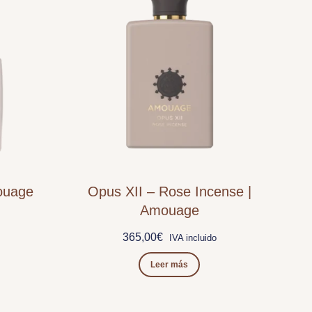
ouage
Opus XII – Rose Incense |
Amouage
365,00
€
IVA incluido
Leer más