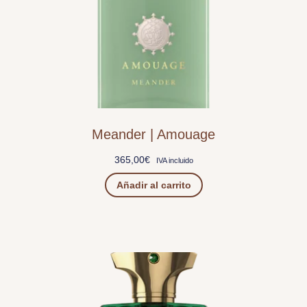
Meander | Amouage
365,00
€
IVA incluido
Añadir al carrito