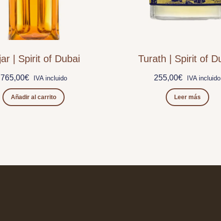
ar | Spirit of Dubai
Turath | Spirit of D
765,00
€
255,00
€
IVA incluido
IVA incluido
Añadir al carrito
Leer más