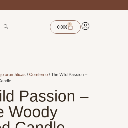
0
0,00
€
ujo aromáticas
/
Coreterno
/ The Wild Passion –
Candle
ld Passion –
se Woody
ed Candle