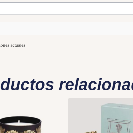
iones actuales
ductos relacion