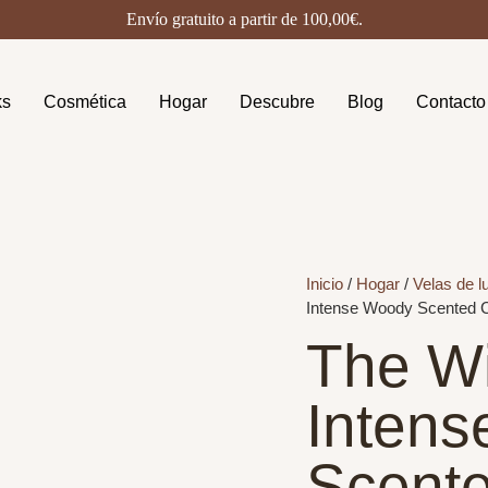
Envío gratuito a partir de
100,00
€
.
ks
Cosmética
Hogar
Descubre
Blog
Contacto
Inicio
/
Hogar
/
Velas de l
Intense Woody Scented 
The Wi
Inten
Scent