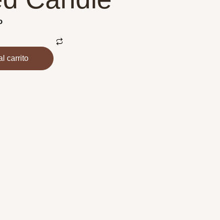
o
l carrito