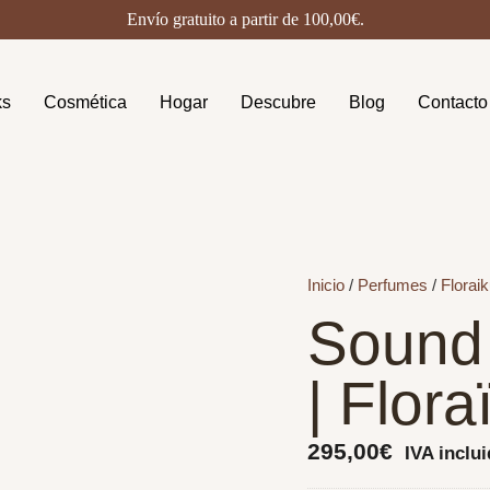
Envío gratuito a partir de
100,00
€
.
ks
Cosmética
Hogar
Descubre
Blog
Contacto
Inicio
/
Perfumes
/
Florai
Sound 
| Flora
295,00
€
IVA inclu