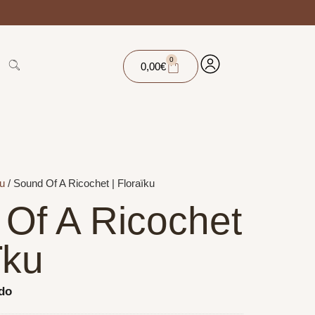
0
0,00
€
ku
/ Sound Of A Ricochet | Floraïku
Of A Ricochet
ïku
ido