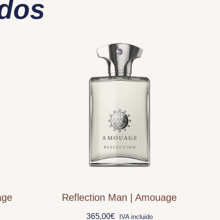
ados
age
Reflection Man | Amouage
365,00
€
IVA incluido