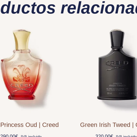
ductos relacion
 Princess Oud | Creed
Green Irish Tweed |
290,00
€
320,00
€
IVA incluido
IVA incluido