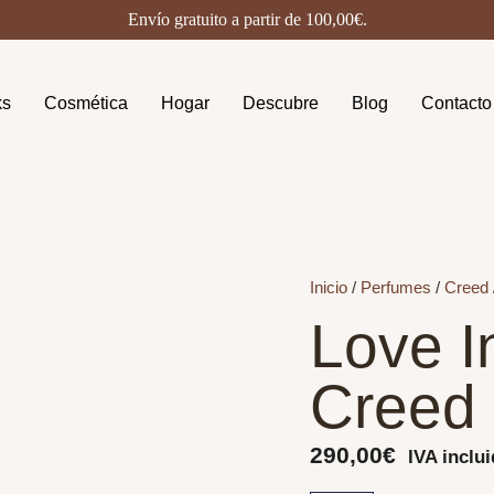
Envío gratuito a partir de
100,00
€
.
ks
Cosmética
Hogar
Descubre
Blog
Contacto
Inicio
/
Perfumes
/
Creed
Love I
Creed
290,00
€
IVA inclu