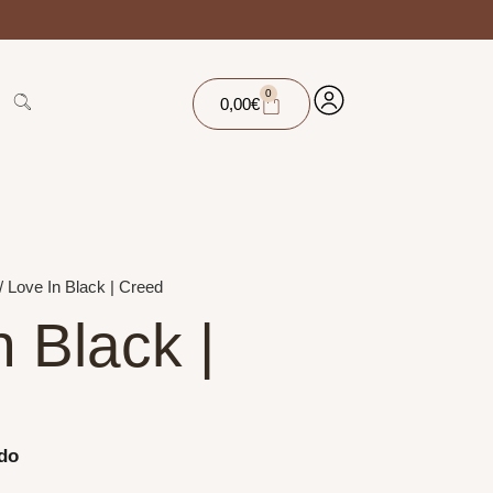
0
0,00
€
/ Love In Black | Creed
n Black |
ido