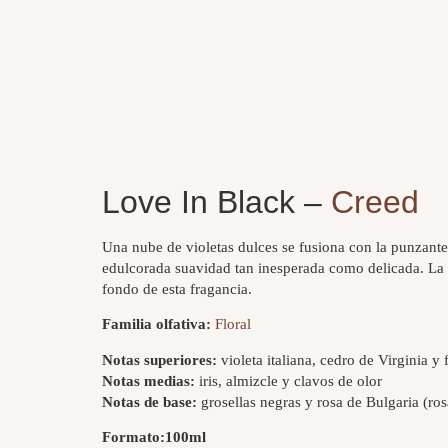
Love In Black –
Creed
Una nube de violetas dulces se fusiona con la punzante
edulcorada suavidad tan inesperada como delicada. La 
fondo de esta fragancia.
Familia olfativa:
Floral
Notas superiores:
violeta italiana, cedro de Virginia y f
Notas medias:
iris, almizcle y clavos de olor
Notas de base:
grosellas negras y rosa de Bulgaria (r
Formato:
100ml