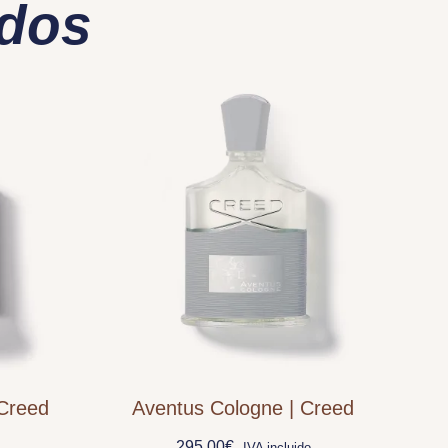
ados
 Creed
Aventus Cologne | Creed
295,00
€
IVA incluido