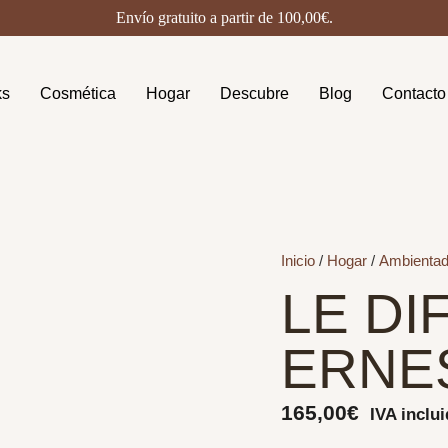
Envío gratuito a partir de
100,00
€
.
ks
Cosmética
Hogar
Descubre
Blog
Contacto
Inicio
/
Hogar
/
Ambientad
LE DI
ERNE
165,00
€
IVA inclu