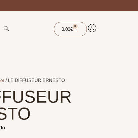
0
0,00
€
or
/ LE DIFFUSEUR ERNESTO
FFUSEUR
STO
ido