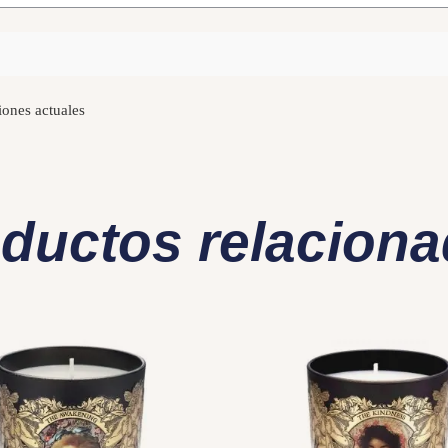
iones actuales
ductos relacion