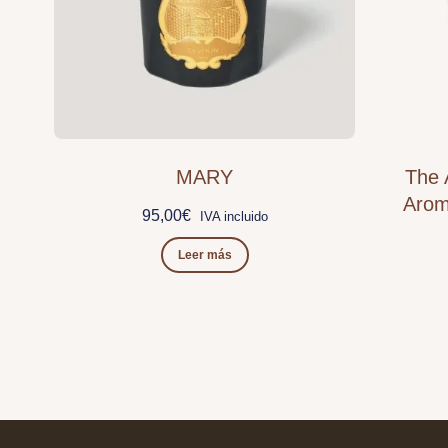
MARY
The 
Arom
95,00
€
IVA incluido
Leer más