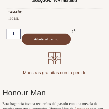
365,00
€
IVA incluido
TAMAÑO
100 ML
Añadir al carrito
¡Muestras gratuitas con tu pedido!
Honour Man
Esta fragancia invoca recuerdos del pasado con una mezcla de
acordes opuestos y contrarios. Honour Man de
Amouage
abre con