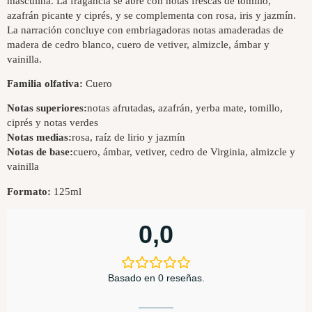
masculina. La fragancia se abre con notas frescas de tomillo,
azafrán picante y ciprés, y se complementa con rosa, iris y jazmín.
La narración concluye con embriagadoras notas amaderadas de
madera de cedro blanco, cuero de vetiver, almizcle, ámbar y
vainilla.
Familia olfativa:
Cuero
Notas superiores:
notas afrutadas, azafrán, yerba mate, tomillo,
ciprés y notas verdes
Notas medias:
rosa, raíz de lirio y jazmín
Notas de base:
cuero, ámbar, vetiver, cedro de Virginia, almizcle y
vainilla
Formato:
125ml
0,0
Basado en 0 reseñas.