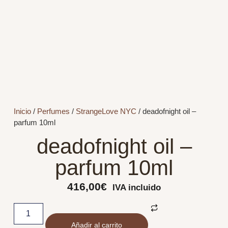
Inicio
/
Perfumes
/
StrangeLove NYC
/ deadofnight oil –
parfum 10ml
deadofnight oil –
parfum 10ml
416,00
€
IVA incluido
Añadir al carrito