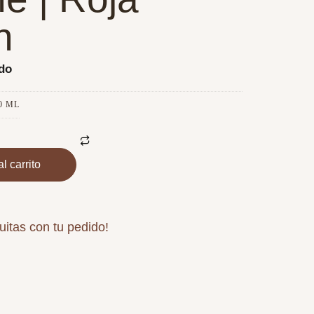
n
ido
0 ML
l carrito
uitas con tu pedido!