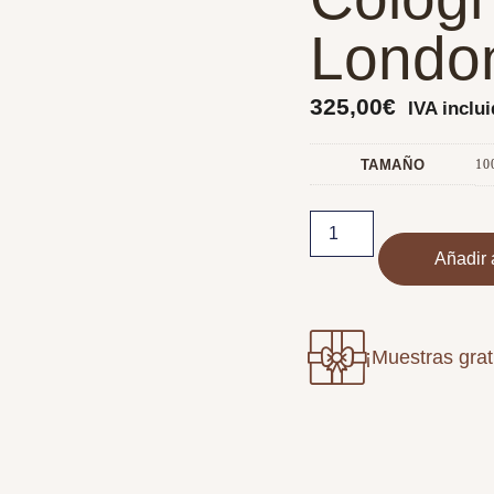
Londo
325,00
€
IVA inclu
TAMAÑO
10
Añadir a
¡Muestras grat