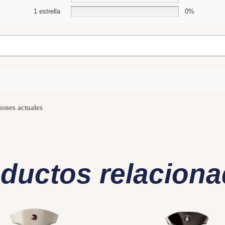
1 estrella
0%
iones actuales
ductos relacion