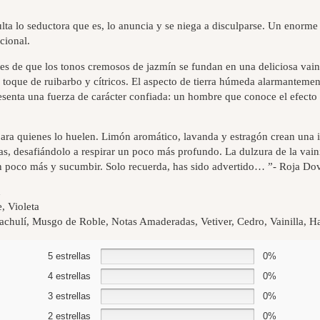
lta lo seductora que es, lo anuncia y se niega a disculparse. Un enorm
cional.
es de que los tonos cremosos de jazmín se fundan en una deliciosa vain
 toque de ruibarbo y cítricos. El aspecto de tierra húmeda alarmanteme
senta una fuerza de carácter confiada: un hombre que conoce el efecto d
para quienes lo huelen. Limón aromático, lavanda y estragón crean una i
s, desafiándolo a respirar un poco más profundo. La dulzura de la vainil
 un poco más y sucumbir. Solo recuerda, has sido advertido… ”- Roja Do
n
, Violeta
chulí, Musgo de Roble, Notas Amaderadas, Vetiver, Cedro, Vainilla, H
5 estrellas
0%
4 estrellas
0%
3 estrellas
0%
2 estrellas
0%