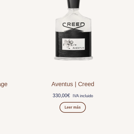
age
Aventus | Creed
330,00
€
IVA incluido
Leer más