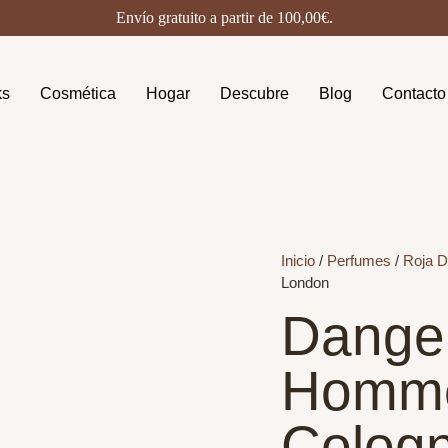
Envío gratuito a partir de
100,00
€
.
ks
Cosmética
Hogar
Descubre
Blog
Contacto
Inicio
/
Perfumes
/
Roja 
London
Dange
Homme
Cologn