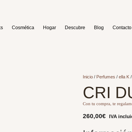
ks
Cosmética
Hogar
Descubre
Blog
Contacto
Inicio
/
Perfumes
/
ella K
/
CRI D
Con tu compra, te regalamo
260,00
€
IVA inclu