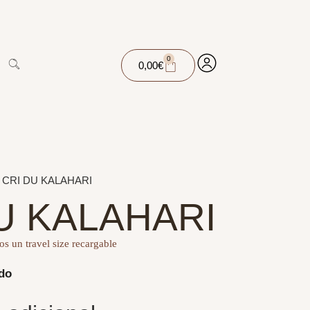
0
0,00
€
 CRI DU KALAHARI
U KALAHARI
s un travel size recargable
ido