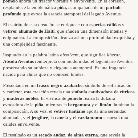
pomelo
aporta un frescor vibrante y envolvente. En el corazón,
resplandece la emblemática
piña
, acompañada de un
pachulí
profundo
que evoca la esencia atemporal del legado Aventus.
El espíritu de esta creación se enriquece con
especias cálidas
y
vetiver ahumado de Haití
, que añaden una dimensión intensa y
enigmática. La composición alcanza así una profundidad exquisita y
una complejidad fascinante.
Inspirado en la palabra latina
absolvere
, que significa
liberar
,
Absolu Aventus
reinterpreta con modernidad el legendario Aventus,
preservando su nobleza y elegancia atemporal. Es una fragancia
nacida para almas que no conocen límites.
Presentada en un
frasco negro azabache
, símbolo de sofisticación
y carácter, esta creación revela una
sinfonía cautivadora de cítricos
y maderas nobles
. El vivificante
pomelo
realza la dulzura
evocadora de la
piña
, mientras la
bergamota
y el
limón
iluminan la
composición. A su vez, el
vetiver haitiano
aporta una serenidad
ahumada, y el
jengibre
, la
canela
y el
cardamomo
susurran una
calidez envolvente.
El resultado es un
secado audaz, de alma eterna
, que revela la